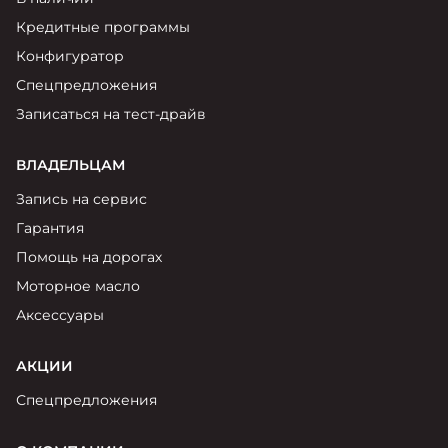
Москвич 6
Яркий динамичный седан
Кредитные программы
от 2 237 000 ₽*
КОНТАКТЫ
Конфигуратор
Кредитные программы
Моторное масло
Спецпредложения
Записаться на тест-драйв
СЕРВИСНЫЕ АКЦИИ
Спецпредложения
Москвич 3 с ручным
ВЛАДЕЛЬЦАМ
управлением (РУ)
Кроссовер, создающий равные
АКСЕССУАРЫ
Запись на сервис
возможности
Калькулятор трейд-ин
Гарантия
от 2 069 000 ₽*
Помощь на дорогах
Страховые программы
Моторное масло
Москвич 8
Практичный семиместный
Аксессуары
кроссовер
от 3 125 000 ₽*
АКЦИИ
Спецпредложения