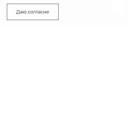
Связаться с дилером
Даю согласие
1,5 л
136/174 л.с.
Турбированный
Мощность
двигатель
540 л
Объем багажника
Москвич 6