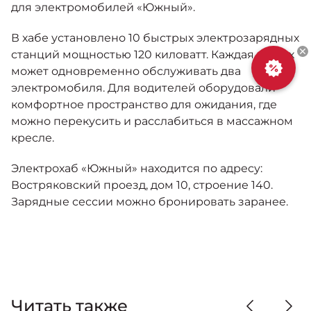
Москвич 6
для электромобилей «Южный».
Яркий динамичный седан
от 2 237 000 ₽*
В хабе установлено 10 быстрых электрозарядных
КОНТАКТЫ
Кредитные программы
Моторное масло
станций мощностью 120 киловатт. Каждая из них
может одновременно обслуживать два
электромобиля. Для водителей оборудовали
СЕРВИСНЫЕ АКЦИИ
Спецпредложения
комфортное пространство для ожидания, где
Москвич 3 с ручным
управлением (РУ)
можно перекусить и расслабиться в массажном
Кроссовер, создающий равные
АКСЕССУАРЫ
кресле.
возможности
Калькулятор трейд-ин
от 2 069 000 ₽*
Электрохаб «Южный» находится по адресу:
Востряковский проезд, дом 10, строение 140.
Страховые программы
Зарядные сессии можно бронировать заранее.
Москвич 8
Практичный семиместный
кроссовер
от 3 125 000 ₽*
Читать также