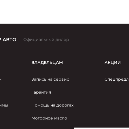
белых, символизируя союз двух легендарных
брендов, чья история неразрывно связана со
столицей.
 АВТО
Официальный дилер
ВЛАДЕЛЬЦАМ
АКЦИИ
н
Запись на сервис
Спецпредл
Гарантия
аммы
Помощь на дорогах
Моторное масло