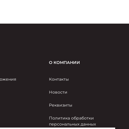
Федерации и приуроченного к торжествам по
случаю 80-летия Великой Победы.
О КОМПАНИИ
ожения
Контакты
Новости
Реквизиты
Политика обработки
персональных данных