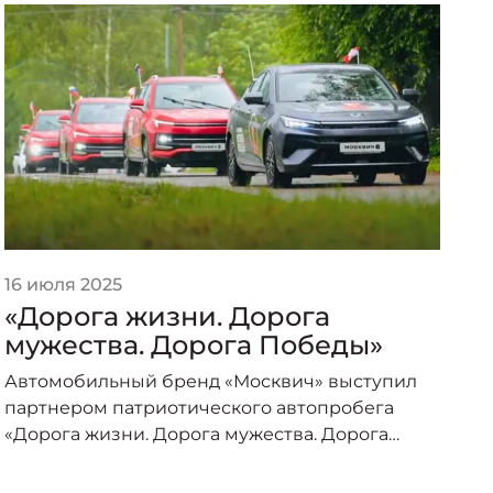
16 июля 2025
2
«Дорога жизни. Дорога
«
мужества. Дорога Победы»
п
о
Автомобильный бренд «Москвич» выступил
А
партнером патриотического автопробега
п
«Дорога жизни. Дорога мужества. Дорога
о
Победы», организованного под эгидой
пр
Министерства транспорта Российской
–