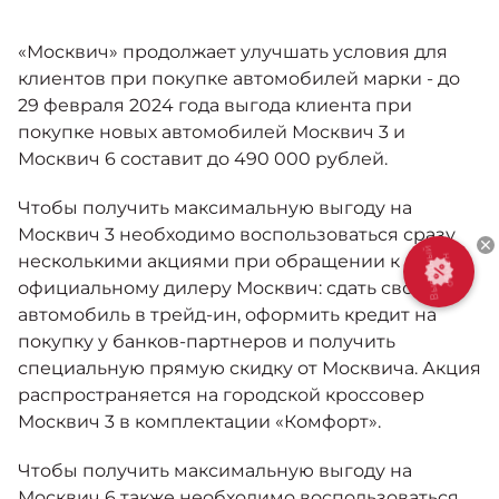
Москвич 6
Яркий динамичный седан
«Москвич» продолжает улучшать условия для
от 2 237 000 ₽*
КОНТАКТЫ
Кредитные программы
Моторное масло
клиентов при покупке автомобилей марки - до
29 февраля 2024 года выгода клиента при
покупке новых автомобилей Москвич 3 и
СЕРВИСНЫЕ АКЦИИ
Спецпредложения
Москвич 6 составит до 490 000 рублей.
Москвич 3 с ручным
управлением (РУ)
Кроссовер, создающий равные
Чтобы получить максимальную выгоду на
АКСЕССУАРЫ
возможности
Калькулятор трейд-ин
Москвич 3 необходимо воспользоваться сразу
от 2 069 000 ₽*
несколькими акциями при обращении к
официальному дилеру Москвич: сдать свой
Страховые программы
автомобиль в трейд-ин, оформить кредит на
Москвич 8
покупку у банков-партнеров и получить
Практичный семиместный
специальную прямую скидку от Москвича. Акция
кроссовер
распространяется на городской кроссовер
от 3 125 000 ₽*
Москвич 3 в комплектации «Комфорт».
Чтобы получить максимальную выгоду на
Москвич 6 также необходимо воспользоваться