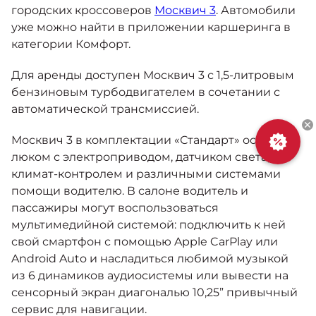
Москвич 6
городских кроссоверов
Москвич 3
. Автомобили
Яркий динамичный седан
уже можно найти в приложении каршеринга в
от 2 237 000 ₽*
КОНТАКТЫ
категории Комфорт.
Кредитные программы
Моторное масло
Для аренды доступен Москвич 3 с 1,5-литровым
СЕРВИСНЫЕ АКЦИИ
бензиновым турбодвигателем в сочетании с
Спецпредложения
Москвич 3 с ручным
автоматической трансмиссией.
управлением (РУ)
Кроссовер, создающий равные
АКСЕССУАРЫ
Москвич 3 в комплектации «Стандарт» оснащен
возможности
Калькулятор трейд-ин
люком с электроприводом, датчиком света,
от 2 069 000 ₽*
климат-контролем и различными системами
помощи водителю. В салоне водитель и
Страховые программы
пассажиры могут воспользоваться
Москвич 8
Практичный семиместный
мультимедийной системой: подключить к ней
кроссовер
свой смартфон с помощью Apple CarPlay или
от 3 125 000 ₽*
Android Auto и насладиться любимой музыкой
из 6 динамиков аудиосистемы или вывести на
сенсорный экран диагональю 10,25” привычный
сервис для навигации.