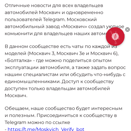
Москвич 6
Отличные новости для всех владельцев
Яркий динамичный седан
автомобилей Москвич и одновременно
от 2 237 000 ₽*
КОНТАКТЫ
пользователей Telegram. Московский
Кредитные программы
Моторное масло
автомобильный завод «Москвич» создал уютное
комьюнити для владельцев наших автомобилей.
Выгодный
СЕРВИСНЫЕ АКЦИИ
обмен
Спецпредложения
Москвич 3 с ручным
В данном сообществе есть чаты по каждой из
управлением (РУ)
моделей (Москвич 3, Москвич 3е и Москвич 6),
Кроссовер, создающий равные
АКСЕССУАРЫ
возможности
«Болталка» - где можно поделиться опытом
Калькулятор трейд-ин
эксплуатации автомобиля, а также задать вопрос
от 2 069 000 ₽*
нашим специалистам или обсудить что-нибудь с
единомышленниками. Доступ к сообществу
Страховые программы
Москвич 8
доступен только владельцам автомобилей
Практичный семиместный
Москвич.
кроссовер
от 3 125 000 ₽*
Обещаем, наше сообщество будет интересным
и полезным. Присоединиться к сообществу в
Telegram можно по ссылке
-
https://t.me/Moskvich_Verify_bot