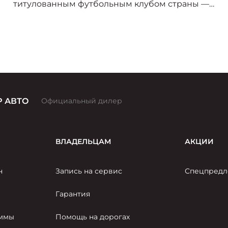
титулованным футбольным клубом страны —
«Спартак-Москва». В сезоне 2025/26 логотип
«Москвича» украсит форму игроков красно-
белых, символизируя союз двух легендарных
брендов, чья история неразрывно связана со
столицей.
 АВТО
Официальный дилер
ВЛАДЕЛЬЦАМ
АКЦИИ
н
Запись на сервис
Спецпредл
Гарантия
аммы
Помощь на дорогах