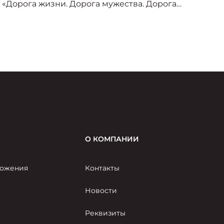
«Дорога жизни. Дорога мужества. Дорога
о
Победы», организованного под эгидой
пр
Министерства транспорта Российской
–
Федерации и приуроченного к торжествам по
случаю 80-летия Великой Победы.
О КОМПАНИИ
ожения
Контакты
Новости
Реквизиты