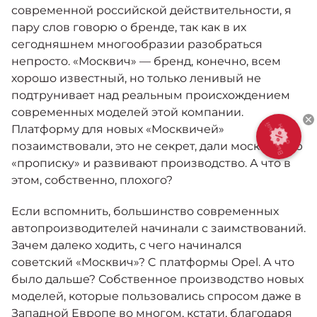
Москвич 6
современной российской действительности, я
Яркий динамичный седан
пару слов говорю о бренде, так как в их
от 2 237 000 ₽*
КОНТАКТЫ
сегодняшнем многообразии разобраться
Кредитные программы
Моторное масло
непросто. «Москвич» — бренд, конечно, всем
хорошо известный, но только ленивый не
СЕРВИСНЫЕ АКЦИИ
подтрунивает над реальным происхождением
Спецпредложения
Москвич 3 с ручным
современных моделей этой компании.
управлением (РУ)
Платформу для новых «Москвичей»
Кроссовер, создающий равные
АКСЕССУАРЫ
Выгодный
обмен
возможности
позаимствовали, это не секрет, дали московскую
Калькулятор трейд-ин
«прописку» и развивают производство. А что в
от 2 069 000 ₽*
этом, собственно, плохого?
Страховые программы
Москвич 8
Если вспомнить, большинство современных
Практичный семиместный
автопроизводителей начинали с заимствований.
кроссовер
Зачем далеко ходить, с чего начинался
от 3 125 000 ₽*
советский «Москвич»? C платформы Opel. А что
было дальше? Собственное производство новых
моделей, которые пользовались спросом даже в
Западной Европе во многом, кстати, благодаря