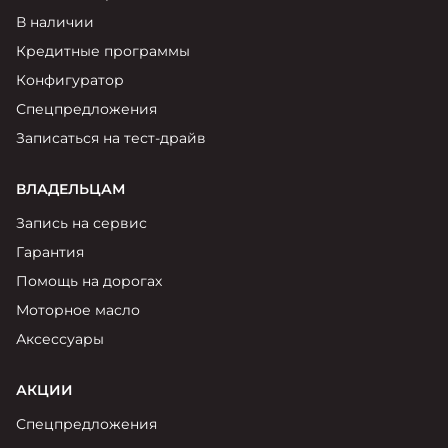
Москвич 6
В наличии
Яркий динамичный седан
от 2 237 000 ₽*
Кредитные программы
КОНТАКТЫ
Кредитные программы
Моторное масло
Конфигуратор
Спецпредложения
СЕРВИСНЫЕ АКЦИИ
Спецпредложения
Записаться на тест-драйв
Москвич 3 с ручным
управлением (РУ)
Кроссовер, создающий равные
АКСЕССУАРЫ
ВЛАДЕЛЬЦАМ
возможности
Калькулятор трейд-ин
Запись на сервис
от 2 069 000 ₽*
Гарантия
Страховые программы
Помощь на дорогах
Москвич 8
Моторное масло
Практичный семиместный
кроссовер
Аксессуары
от 3 125 000 ₽*
АКЦИИ
Спецпредложения