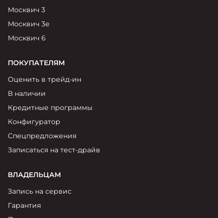
Москвич 6
Москвич 3
Яркий динамичный седан
Москвич 3е
от 2 237 000 ₽*
КОНТАКТЫ
Кредитные программы
Моторное масло
Москвич 6
СЕРВИСНЫЕ АКЦИИ
ПОКУПАТЕЛЯМ
Спецпредложения
Москвич 3 с ручным
Оценить в трейд-ин
управлением (РУ)
Кроссовер, создающий равные
АКСЕССУАРЫ
В наличии
возможности
Калькулятор трейд-ин
Кредитные программы
от 2 069 000 ₽*
Конфигуратор
Страховые программы
Спецпредложения
Москвич 8
Записаться на тест-драйв
Практичный семиместный
кроссовер
от 3 125 000 ₽*
ВЛАДЕЛЬЦАМ
Запись на сервис
Гарантия